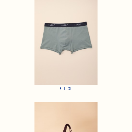
S
L
XL