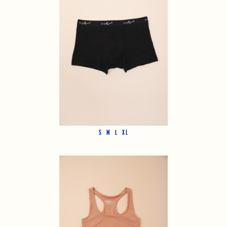
S
M
L
XL