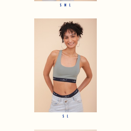
S
M
L
S
L