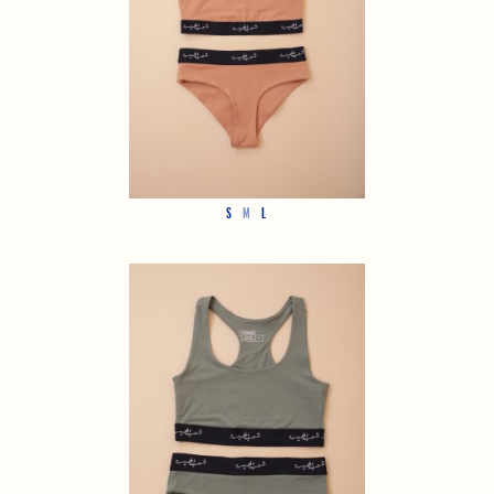
S
M
L