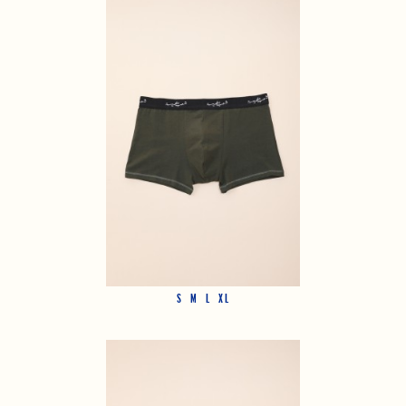
S
M
L
XL