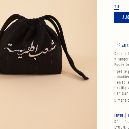
TU
AJ
DÉTAILS
Dans la 
y ranger 
Pochette
- petite
- doublé
- en toi
- callig
Harissa'
Dimensio
ENVOI
Récupéra
LYOUM. O