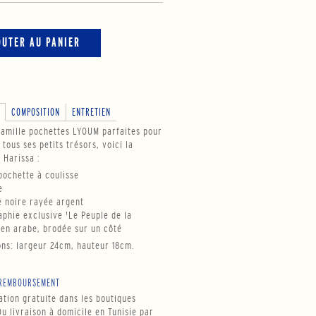
OUTER AU PANIER
COMPOSITION
ENTRETIEN
famille pochettes LYOUM parfaites pour
tous ses petits trésors, voici la
 Harissa :
 pochette à coulisse
e
le noire rayée argent
raphie exclusive 'Le Peuple de la
 en arabe, brodée sur un côté
ns: largeur 24cm, hauteur 18cm.
REMBOURSEMENT
tion gratuite dans les boutiques
u livraison à domicile en Tunisie par