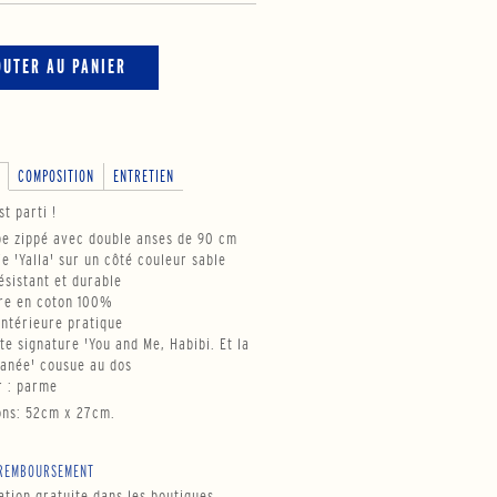
OUTER AU PANIER
COMPOSITION
ENTRETIEN
st parti !
be zippé avec double anses de 90 cm
ie 'Yalla' sur un côté couleur sable
résistant et durable
re en coton 100%
intérieure pratique
tte signature 'You and Me, Habibi. Et la
anée' cousue au dos
r : parme
ons: 52cm x 27cm.
REMBOURSEMENT
tion gratuite dans les boutiques