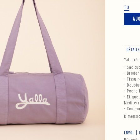
TU
AJ
DÉTAILS
Yalla c'e
- Sac tu
- Broder
- Tissu 
- Doublu
- Poche 
- Etique
Méditerr
- Couleu
Dimensi
ENVOI
Récupéra