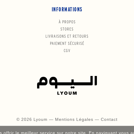
INFORMATIONS
À PROPOS
STORES
LIVRAISONS ET RETOURS
PAIEMENT SÉCURISÉ
CGV
© 2026 Lyoum —
Mentions Légales
—
Contact
 offrir le meilleur service sur notre site. En naviguant vous a