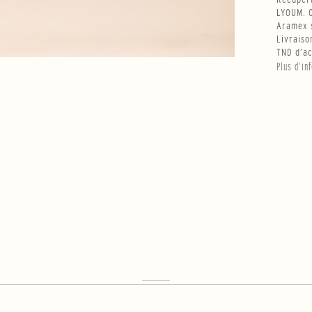
LYOUM. O
Aramex s
Livraiso
TND d’ac
Plus d’in