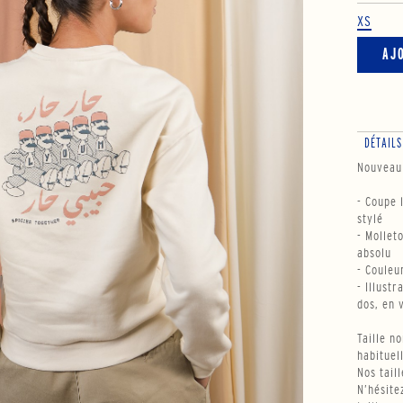
XS
AJ
DÉTAILS
Nouveau 
- Coupe 
stylé
- Mollet
absolu
- Couleu
- Illustr
dos, en 
Taille n
habituel
Nos tail
N’hésite