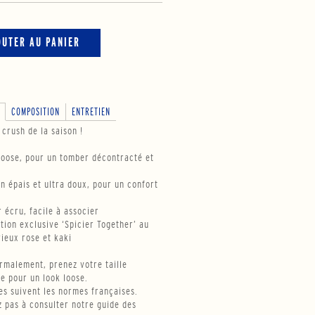
OUTER AU PANIER
COMPOSITION
ENTRETIEN
crush de la saison !
loose, pour un tomber décontracté et
on épais et ultra doux, pour un confort
r écru, facile à associer
ation exclusive ‘Spicier Together’ au
vieux rose et kaki
ormalement, prenez votre taille
le pour un look loose.
les suivent les normes françaises.
z pas à consulter notre guide des