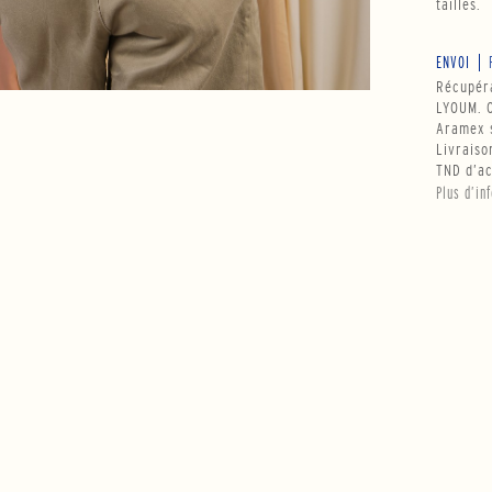
tailles.
ENVOI
Récupéra
LYOUM. O
Aramex s
Livraiso
TND d’ac
Plus d’in