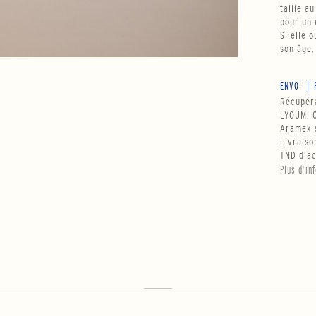
taille au
pour un 
Si elle 
son âge,
ENVOI
Récupéra
LYOUM. O
Aramex s
Livraiso
TND d’ac
Plus d’in