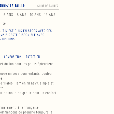
ONNEZ LA TAILLE
GUIDE DE TAILLES
6 ANS
8 ANS
10 ANS
12 ANS
lité :
UIT N'EST PLUS EN STOCK AVEC CES
 MAIS RESTE DISPONIBLE AVEC
S OPTIONS
COMPOSITION
ENTRETIEN
 et du fun pour les petits épicuriens !
loose unisexe pour enfants, couleur
né
e 'Habibi Har' en fil navy, simple et
nte
eur en molleton gratté pour un confort
ormalement, à la française.
ommandons de prendre toujours la