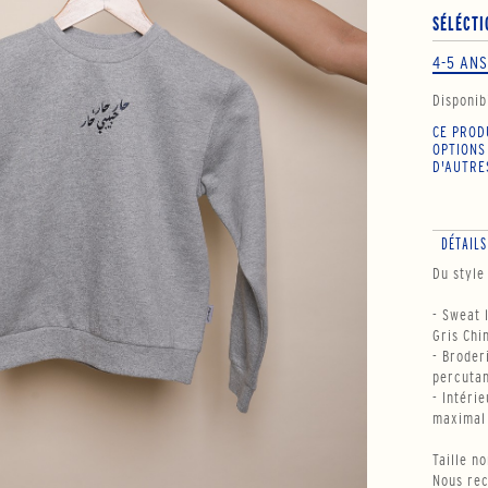
SÉLÉCTI
4-5 ANS
Disponibi
CE PROD
OPTIONS
D'AUTRE
DÉTAILS
Du style
- Sweat 
Gris Chi
- Broderi
percuta
- Intéri
maximal
Taille n
Nous rec